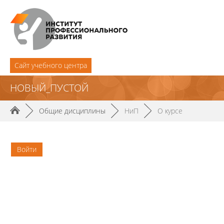
Cайт учебного центра
НОВЫЙ_ПУСТОЙ
►
Общие дисциплины
►
НиП
►
О курсе
Войти