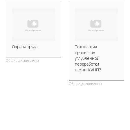
Охрана труда
Технология
процессов
углубленной
Общие дисциплины
переработки
нефти_КмНПЗ
Общие дисциплины