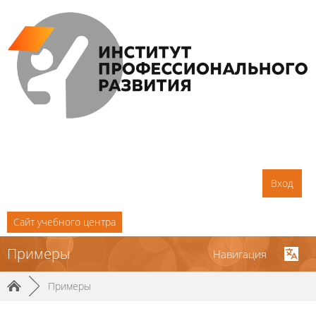
Вход
Cайт учебного центра
Примеры
Навигация
►
Примеры